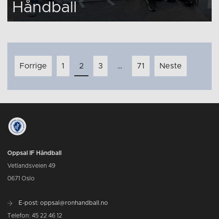
Håndball
Innleggnavigasjon
Forrige
1
2
3
…
71
Neste
Oppsal IF Håndball
Vetlandsveien 49
0671 Oslo
E-post: oppsal@ronhandball.no
Telefon: 45 22 46 12