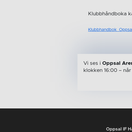
Klubbhåndboka ka
Klubbhandbok_Oppsal
Vi ses i
Oppsal Are
klokken 16:00
– nå
Oppsal IF H