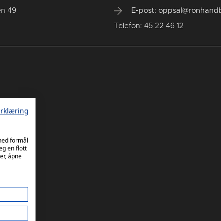
en 49
E-post: oppsal@ronhandb
Telefon: 45 22 46 12
rklæring
 med formål
eg en flott
er, åpne