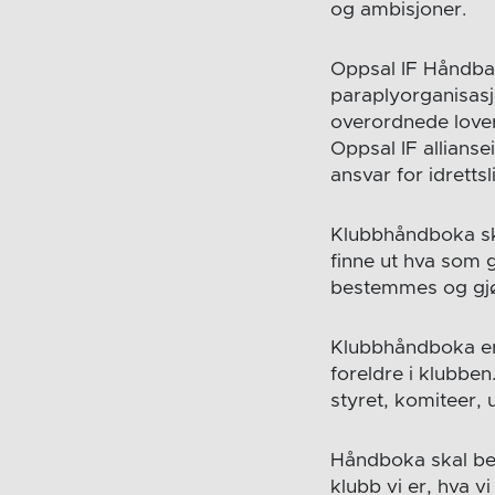
og ambisjoner.
Oppsal IF Håndball
paraplyorganisasj
overordnede lover
Oppsal IF allianse
ansvar for idretts
Klubbhåndboka ska
finne ut hva som g
bestemmes og gjø
Klubbhåndboka er l
foreldre i klubbe
styret, komiteer, 
Håndboka skal ben
klubb vi er, hva vi