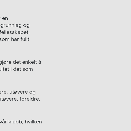
r en
igrunnlag og
fellesskapet.
som har fullt
jøre det enkelt å
uitet i det som
nere, utøvere og
tøvere, foreldre,
vår klubb, hvilken