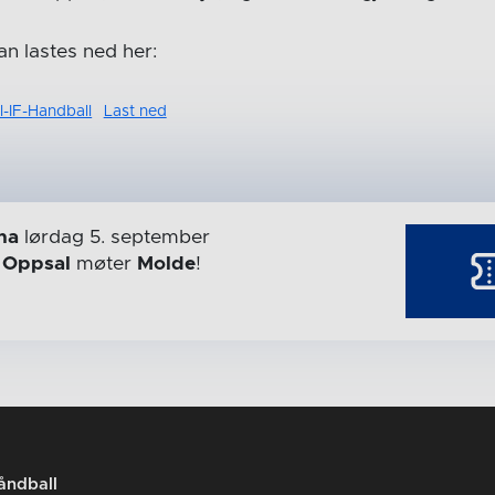
n lastes ned her:
-IF-Handball
Last ned
na
lørdag 5. september
r
Oppsal
møter
Molde
!
åndball