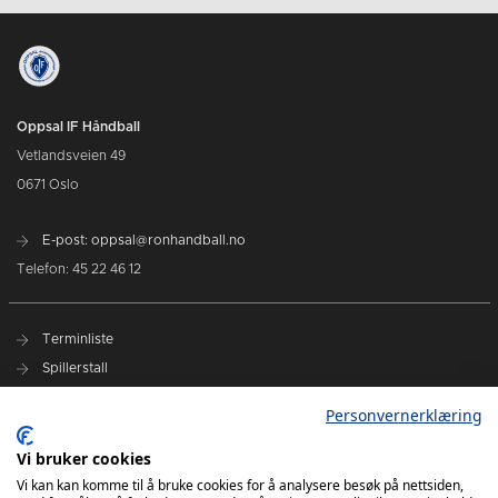
Oppsal IF Håndball
Vetlandsveien 49
0671 Oslo
E-post: oppsal@ronhandball.no
Telefon: 45 22 46 12
Terminliste
Spillerstall
Billetter
Personvernerklæring
Personvernerklæring
Vi bruker cookies
Målklubben
Vi kan kan komme til å bruke cookies for å analysere besøk på nettsiden,