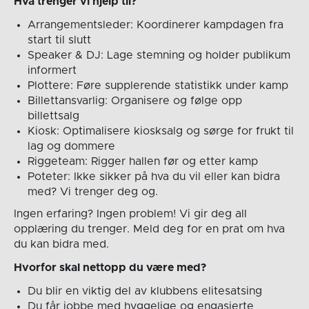
Hva trenger vi hjelp til?
Arrangementsleder: Koordinerer kampdagen fra
start til slutt
Speaker & DJ: Lage stemning og holder publikum
informert
Plottere: Føre supplerende statistikk under kamp
Billettansvarlig: Organisere og følge opp
billettsalg
Kiosk: Optimalisere kiosksalg og sørge for frukt til
lag og dommere
Riggeteam: Rigger hallen før og etter kamp
Poteter: Ikke sikker på hva du vil eller kan bidra
med? Vi trenger deg og.
Ingen erfaring? Ingen problem! Vi gir deg all
opplæring du trenger. Meld deg for en prat om hva
du kan bidra med.
Hvorfor skal nettopp du være med?
Du blir en viktig del av klubbens elitesatsing
Du får jobbe med hyggelige og engasjerte