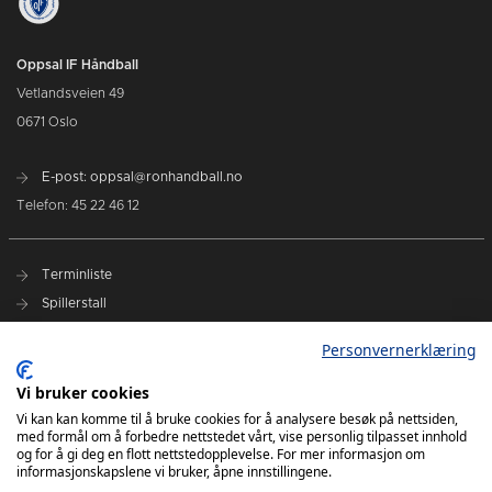
Oppsal IF Håndball
Vetlandsveien 49
0671 Oslo
E-post: oppsal@ronhandball.no
Telefon: 45 22 46 12
Terminliste
Spillerstall
Billetter
Personvernerklæring
Personvernerklæring
Målklubben
Vi bruker cookies
Vi kan kan komme til å bruke cookies for å analysere besøk på nettsiden,
med formål om å forbedre nettstedet vårt, vise personlig tilpasset innhold
og for å gi deg en flott nettstedopplevelse. For mer informasjon om
informasjonskapslene vi bruker, åpne innstillingene.