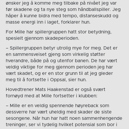
ønsker jeg å komme meg tilbake på nivået jeg var
før skadene og ta nye steg som håndballspiller. Jeg
håper å kunne bidra med tempo, distanseskudd og
masse energi inn i laget, forklarer hun.
For Mille har spillergruppen hatt stor betydning,
spesielt gjennom skadeperioden.
– Spillergruppen betyr utrolig mye for meg. Det er
en sammensveiset gjeng som virkelig støtter
hverandre, både på og utenfor banen. De har vært
veldig viktige for meg gjennom perioden jeg har
vært skadet, og er en stor grunn til at jeg gleder
meg til å fortsette i Oppsal, sier hun.
Hovedtrener Mats Haakenstad er også svært
fornøyd med at Mille fortsetter i klubben:
– Mille er en veldig spennende høyreback som
dessverre har vært uheldig med skader de siste
sesongene. Når hun har hatt noen sammenhengende
treninger, ser vi tydelig hvilket potensial som bor i