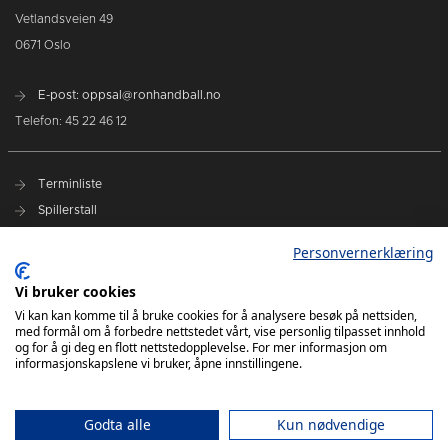
Vetlandsveien 49
0671 Oslo
E-post: oppsal@ronhandball.no
Telefon: 45 22 46 12
Terminliste
Spillerstall
Billetter
Personvernerklæring
Personvernerklæring
Vi bruker cookies
Målklubben
Vi kan kan komme til å bruke cookies for å analysere besøk på nettsiden,
med formål om å forbedre nettstedet vårt, vise personlig tilpasset innhold
og for å gi deg en flott nettstedopplevelse. For mer informasjon om
informasjonskapslene vi bruker, åpne innstillingene.
Godta alle
Kun nødvendige