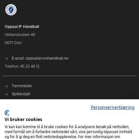
Oppsal IF Håndball
Vetlandsveien 49
0671 Oslo
E-post: oppsal@ronhandball.no
Telefon: 45 22 46 12
Terminliste
Spillerstall
Billetter
Personvernerklæring
Personvernerklæring
Vi bruker cookies
Målklubben
Vi kan kan komme til å bruke cookies for å analysere besøk på nettsiden,
med formål om å forbedre nettstedet vårt, vise personlig tilpasset innhold
og for å gi deg en flott nettstedopplevelse. For mer informasjon om