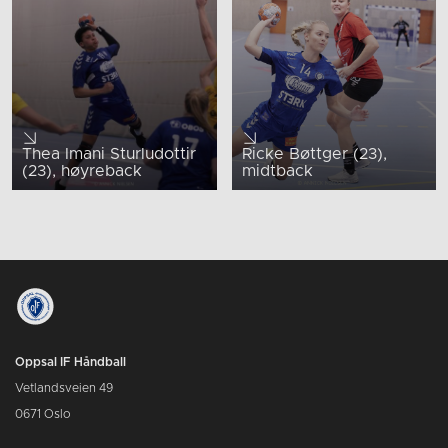
Thea Imani Sturludottir
Ricke Bøttger (23),
(23), høyreback
midtback
Oppsal IF Håndball
Vetlandsveien 49
0671 Oslo