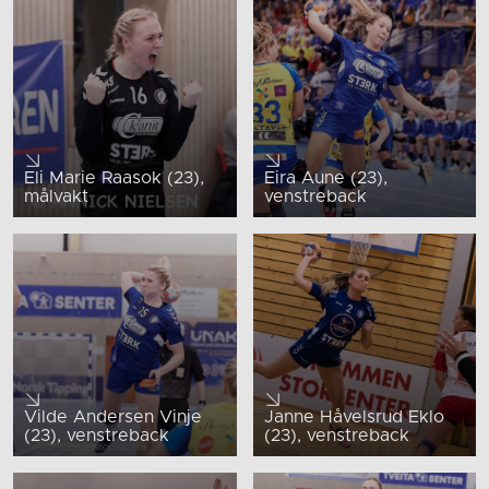
Eli Marie Raasok (23),
Eira Aune (23),
målvakt
venstreback
Vilde Andersen Vinje
Janne Håvelsrud Eklo
(23), venstreback
(23), venstreback