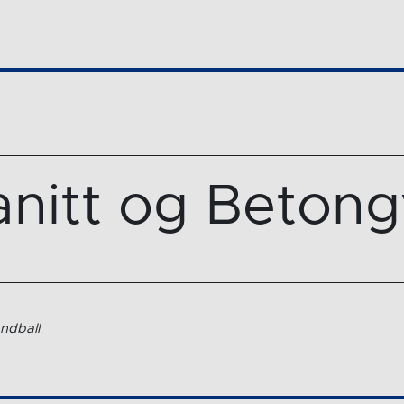
anitt og Beton
ndball