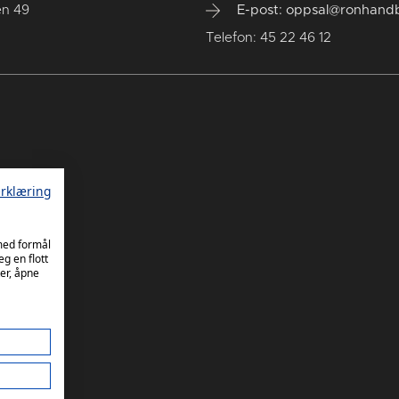
en 49
E-post: oppsal@ronhandb
Telefon: 45 22 46 12
rklæring
 med formål
eg en flott
er, åpne