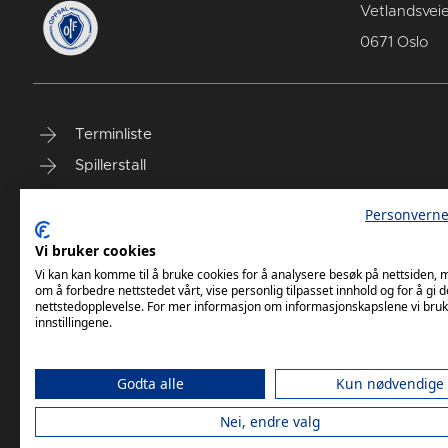
Vetlandsvei
0671 Oslo
Terminliste
Spillerstall
Billetter
Personverne
Personvernerklæring
Vi bruker cookies
Målklubben
Vi kan kan komme til å bruke cookies for å analysere besøk på nettsiden,
om å forbedre nettstedet vårt, vise personlig tilpasset innhold og for å gi d
nettstedopplevelse. For mer informasjon om informasjonskapslene vi bruk
innstillingene.
Godta alle
Kun nødvendige
Nei, endre valg