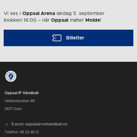
Vi ses i
Oppsal Arena
lørdag 5. september
klokken 16:00
– når
Oppsal
møter
Molde
!
Billetter
Oppsal IF Håndball
Vetlandsveien 49
0671 Oslo
E-post: oppsal@ronhandball.no
Telefon: 45 22 46 12