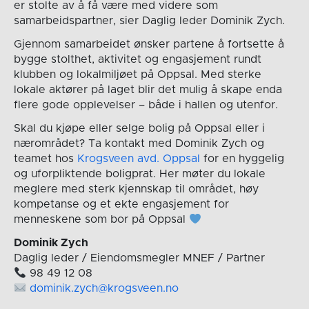
er stolte av å få være med videre som
samarbeidspartner, sier Daglig leder Dominik Zych.
Gjennom samarbeidet ønsker partene å fortsette å
bygge stolthet, aktivitet og engasjement rundt
klubben og lokalmiljøet på Oppsal. Med sterke
lokale aktører på laget blir det mulig å skape enda
flere gode opplevelser – både i hallen og utenfor.
Skal du kjøpe eller selge bolig på Oppsal eller i
nærområdet? Ta kontakt med Dominik Zych og
teamet hos
Krogsveen avd. Oppsal
for en hyggelig
og uforpliktende boligprat. Her møter du lokale
meglere med sterk kjennskap til området, høy
kompetanse og et ekte engasjement for
menneskene som bor på Oppsal
Dominik Zych
Daglig leder / Eiendomsmegler MNEF / Partner
98 49 12 08
dominik.zych@krogsveen.no