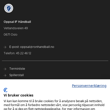
Oppsal IF Håndball
Vetlandsveien 49
0671 Oslo
E-post: oppsal@ronhandball.no
Telefon: 45 22 46 12
Terminliste
Spillerstall
Billetter
Personvernerklæring
Personvernerklæring
Målklubben
Vi bruker cookies
Vi kan kan komme til å bruke cookies for å analysere besøk på nettsiden,
med formål om å forbedre nettstedet vårt, vise personlig tilpasset innhold
og for å gi deg en flott nettstedopplevelse. For mer informasjon om