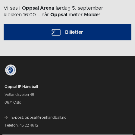
Vi ses i
Oppsal Arena
lørdag 5. september
klokken 16:00
– når
Oppsal
møter
Molde
!
Billetter
Oppsal IF Håndball
Vetlandsveien 49
0671 Oslo
E-post: oppsal@ronhandball.no
Telefon: 45 22 46 12